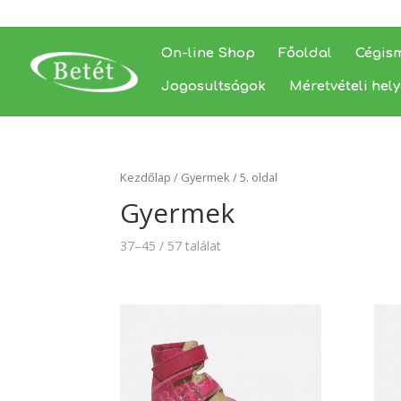
On-line Shop
Főoldal
Cégis
Jogosultságok
Méretvételi hel
Kezdőlap
/
Gyermek
/ 5. oldal
Gyermek
37–45 / 57 találat