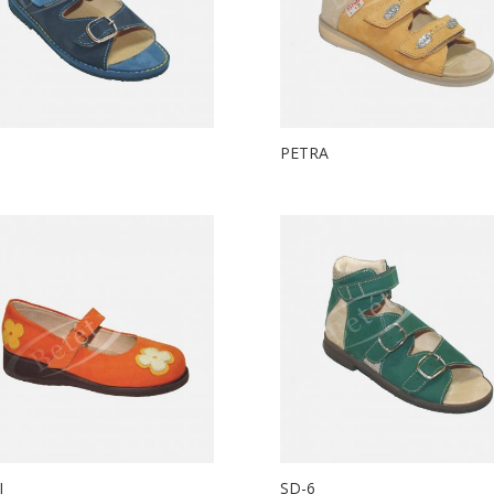
PETRA
I
SD-6