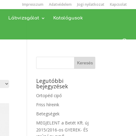
Impresszum
Adatvédelem
Jogi nyilatkozat
Kapcsolat
Lábvizsgálat
Katalógusok
Legutóbbi
bejegyzések
Ortopéd cipő
Friss híreink
Betegségek
MEGJELENT a Betét Kft. új
2015/2016-os GYEREK- ÉS