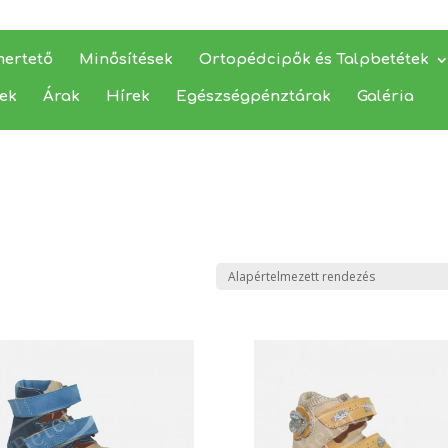
mertető
Minősítések
Ortopédcipők és Talpbetétek
yek
Árak
Hírek
Egészségpénztárak
Galéria