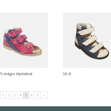
5 virágos tépőzárral
SD-8
1
2
3
4
5
6
7
→