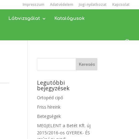
Impresszum
Adatvédelem
Jogi nyilatkozat
Kapcsolat
Lábvizsgálat
Katalógusok
Legutóbbi
bejegyzések
Ortopéd cipő
Friss híreink
Betegségek
MEGJELENT a Betét Kft. új
2015/2016-os GYEREK- ÉS