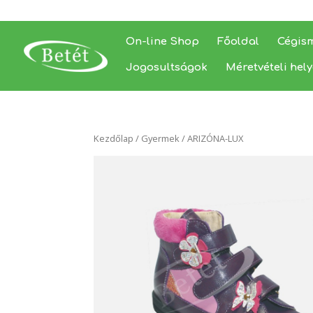
On-line Shop
Főoldal
Cégis
Jogosultságok
Méretvételi hel
Kezdőlap
/
Gyermek
/ ARIZÓNA-LUX