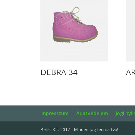
DEBRA-34
A
Impresszum
Adatvédelem
Jogi nyi
Betét Kft. 2017 - Minden jog fenntartva!