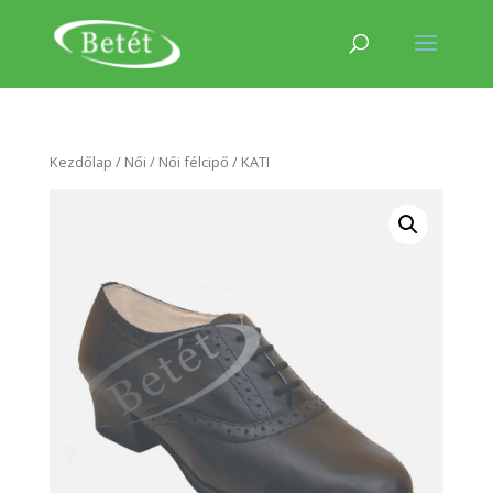
Kezdőlap
/
Női
/
Női félcipő
/ KATI