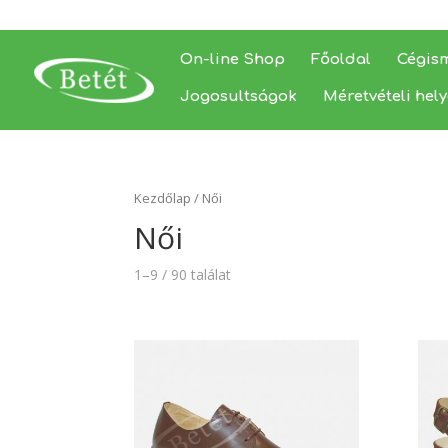
On-line Shop
Főoldal
Cégis
Jogosultságok
Méretvételi hel
Kezdőlap
/ Női
Női
1–9 / 90 találat