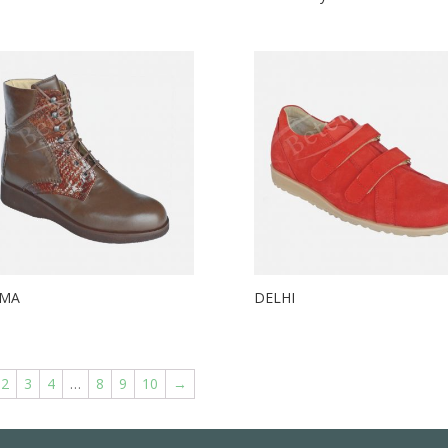
MA
DELHI
2
3
4
…
8
9
10
→