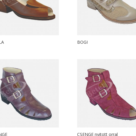
LA
BOGI
NGE
CSENGE nyitott orral