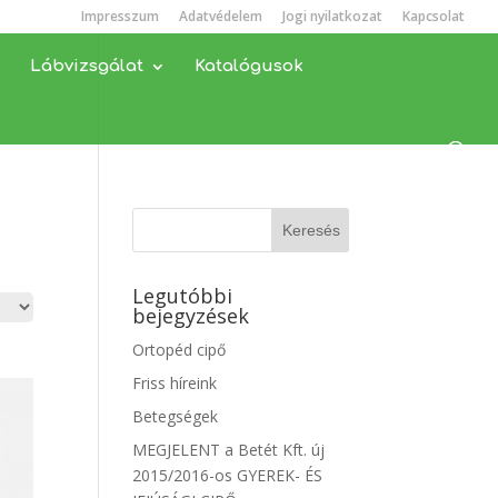
Impresszum
Adatvédelem
Jogi nyilatkozat
Kapcsolat
Lábvizsgálat
Katalógusok
Legutóbbi
bejegyzések
Ortopéd cipő
Friss híreink
Betegségek
MEGJELENT a Betét Kft. új
2015/2016-os GYEREK- ÉS