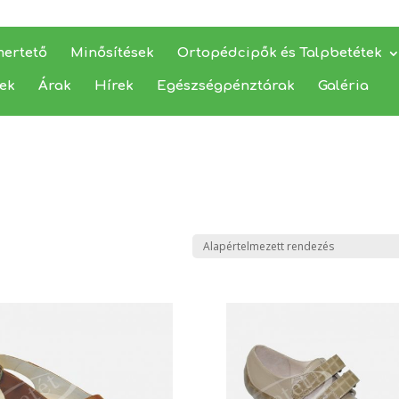
mertető
Minősítések
Ortopédcipők és Talpbetétek
yek
Árak
Hírek
Egészségpénztárak
Galéria