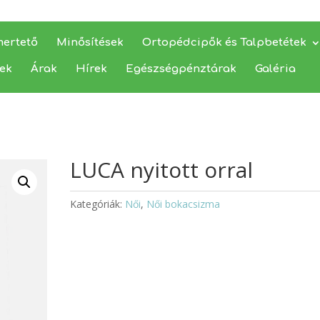
mertető
Minősítések
Ortopédcipők és Talpbetétek
yek
Árak
Hírek
Egészségpénztárak
Galéria
LUCA nyitott orral
Kategóriák:
Női
,
Női bokacsizma