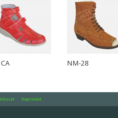
UCA
NM-28
latkozat
Kapcsolat