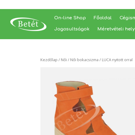
On-line Shop
Főoldal
Cégis
Jogosultságok
Méretvételi hel
Kezdőlap
/
Női
/
Női bokacsizma
/ LUCA nyitott orral