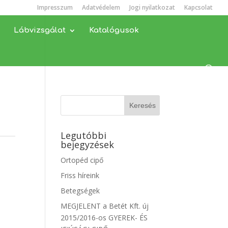
Impresszum
Adatvédelem
Jogi nyilatkozat
Kapcsolat
Lábvizsgálat
Katalógusok
Legutóbbi
bejegyzések
Ortopéd cipő
Friss híreink
Betegségek
MEGJELENT a Betét Kft. új
2015/2016-os GYEREK- ÉS