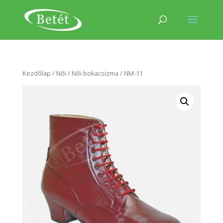
Kezdőlap
/
Női
/
Női bokacsizma
/ NM-11